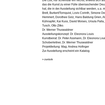
Die Luft, nur scheinbar ein Nichts, erweist sich 
das die Kunst zu einer Fülle überraschender De
hat, die in der Ausstellung sichtbar werden, u.a
Bretl, Burkert/Tornquist, Lovis Corinth, Simone De
Hemmert, Dorothee Golz, Hans Baldung Grien, A
Kühnapfel, Kai Kuss, David Moises, Ursula Palla,
Tusch, Otto Zitko.
Dr. Werner Thuswaldner
Ausstellungskonzept: Dr. Eleonora Louis
Kunstbeirat: Dr. Peter Assmann, Dr. Eleonora Lou
Schoberleitner, Dr. Werner Thuswaldner
Projektleitung: Mag. Andrea Hofinger
Zur Ausstellung erscheint ein Katalog.
> zurück