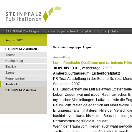
August 2026
Veranstaltungstipps August
STEINPFALZ Aktuell
Thema
Ausstellung
Nachgefragt
Luft – Poetische Qualitäten und turbulente Hö
Einblick
30.09. bis 13.01., Vernissage: 29.09.
Szene
Amberg, Luftmuseum (Eichenforstplatz)
Firmenportrait
PR-Text: Ausstellung in der Galerie Schloss Mond
September 2007
Ausblick
Die Kunst versteht die Luft als etwas Existenzielle
STEINPFALZ Archiv
Leben. Zudem war und ist der Raum zwischen Erd
mythischen Vorstellungen. Luftwesen wie die Eng
Raum. Putti rasten gelegentlich auf einer Wolke.
Errungenschaften, mit deren Hilfe der Mensch d
trachtet – von Ikarus bis zu den Spaceshuttles -, s
Herausforderung für die Kunst dar.
Wenn der Traum vom Fliegen auch wahr geworden 
zur Erde doch unabdingbar. Auch dies ist von Küns