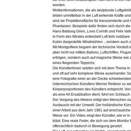
worden.
Wolkenformationen, die als skulpturale Luftgebi
bilden unmittelbar in der Luft wirkende Kräfte u
sind sie Projektionsfläche für transzendente und
Phantasien. Beispiele dafür finden sich durch die
Hans Baldung Grien, Lovis Corinth und Felix Vallo
In Form des Windes entwickelt Luft teils nutzbare
Kubin dargestellte Windmühlen -, sondern auch z
Mit Montgolfiere begann der technische Vorstoß i
aber nicht nur mittels Ballons, Luftschiffen, Flu
erfolgen, sondern auch auf magische Weise wie z
eines fliegenden Teppichs.
Die KünstlerInnen setzten sich mit dem Thema i
und oft auf sehr komplexe Weise auseinander. So 
eine Fotografie einer an der Decke schwebende
österreichischen Künstlers Werner Reiterer zu s
Körperproportionen des Künstlers entspricht. Von 
als eine Art Ersatzballon dient, führt ein Schlau
Der Vorgang des Atmens nötigt den Menschen z
Austausch mit der Umwelt. Der holländische Künst
einer Arbeit aus dem Jahr 1981 auf anschauliche
Weise vor: Ein Video zeigt den Künstler, wie er i
bläst. Eine reale Feder, die sich vor dem Monitor 
offensichtlich dadurch in Bewegung gesetzt.