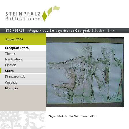
August 2026
Stoapfalz Store
Thema
Nachgefragt
Einblick
Szene
Firmenportrait
Ausblick
Magazin
Sigrid Merkl "Gute Nachbarschaft".